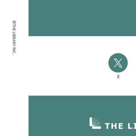
©THE LIBRARY INC.
X