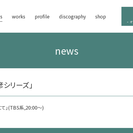
s
works
profile
discography
shop
オ
news
彦シリーズ」
(TBS系,20:00～)