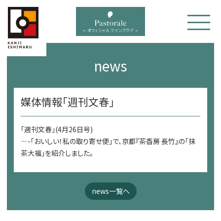
bal menu
オフィシャル ファンクラブ
news
媒体情報「週刊文春」
「週刊文春」(4月26日号)
—-「おいしい！私の取り寄せ便」で、京都『茶香房 長竹』の「抹
茶大福」を紹介しました。
news一覧へ