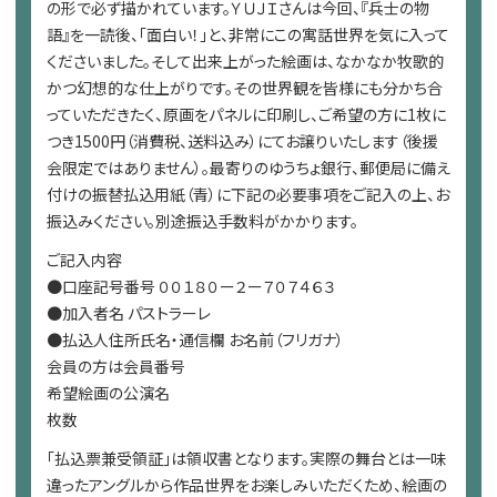
の形で必ず描かれています。ＹＵＪＩさんは今回、『兵士の物
語』を一読後、「面白い！」と、非常にこの寓話世界を気に入って
くださいました。そして出来上がった絵画は、なかなか牧歌的
かつ幻想的な仕上がりです。その世界観を皆様にも分かち合
っていただきたく、原画をパネルに印刷し、ご希望の方に1枚に
つき1500円（消費税、送料込み）にてお譲りいたします（後援
会限定ではありません）。最寄りのゆうちょ銀行、郵便局に備え
付けの振替払込用紙（青）に下記の必要事項をご記入の上、お
振込みください。別途振込手数料がかかります。
ご記入内容
●口座記号番号 ００１８０ー２ー７０７４６３
●加入者名 パストラーレ
●払込人住所氏名・通信欄 お名前（フリガナ）
会員の方は会員番号
希望絵画の公演名
枚数
「払込票兼受領証」は領収書となります。実際の舞台とは一味
違ったアングルから作品世界をお楽しみいただくため、絵画の