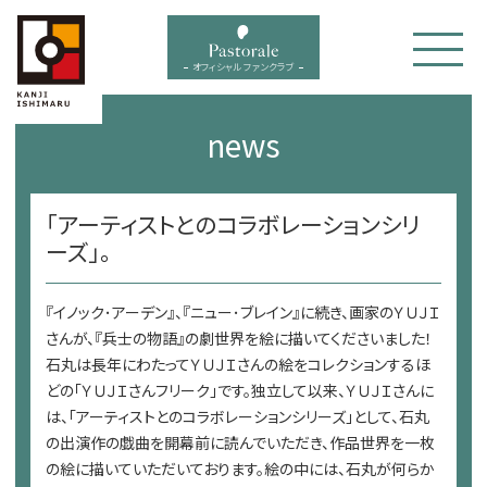
bal menu
オフィシャル ファンクラブ
news
「アーティストとのコラボレーションシリ
ーズ」。
『イノック･アーデン』、『ニュー･ブレイン』に続き、画家のＹＵＪＩ
さんが、『兵士の物語』の劇世界を絵に描いてくださいました！
石丸は長年にわたってＹＵＪＩさんの絵をコレクションするほ
どの「ＹＵＪＩさんフリーク」です。独立して以来、ＹＵＪＩさんに
は、「アーティストとのコラボレーションシリーズ」として、石丸
の出演作の戯曲を開幕前に読んでいただき、作品世界を一枚
の絵に描いていただいております。絵の中には、石丸が何らか