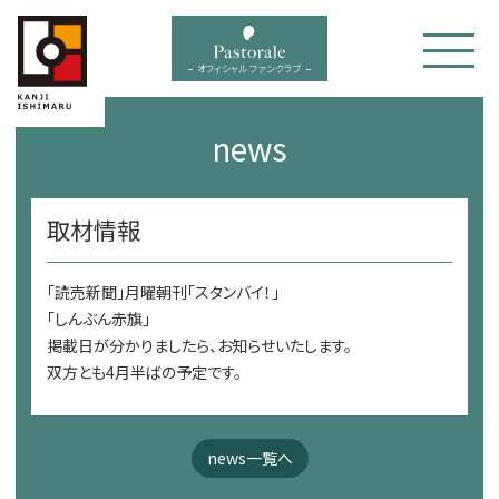
bal menu
オフィシャル ファンクラブ
news
取材情報
「読売新聞」月曜朝刊「スタンバイ！」
「しんぶん赤旗」
掲載日が分かりましたら、お知らせいたします。
双方とも4月半ばの予定です。
news一覧へ